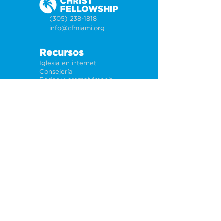
(305) 238-1818
info@cfmiami.org
Recursos
Iglesia en internet
Consejería
Bodas y prematrimoniales
Funerales
Dar electrónicamente
Conéctate
Tarjeta de conexión
Petición de oración
CF Academy
Caring For Miami
Acerca de
Nuestros líderes
Sedes
Política de privacidad