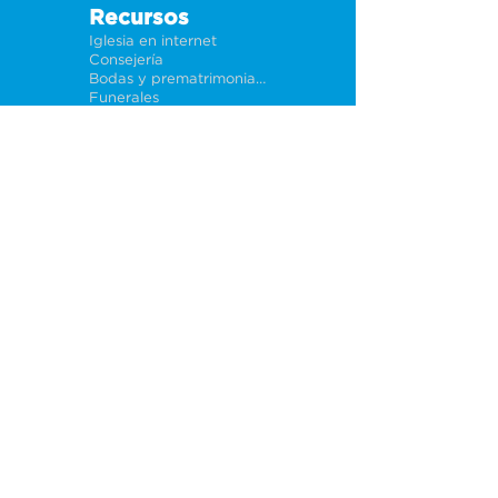
Recursos
Iglesia en internet
Consejería
Bodas y prematrimoniales
Funerales
Dar electrónicamente
Conéctate
Tarjeta de conexión
Petición de oración
CF Academy
Caring For Miami
Acerca de
Nuestros líderes
Sedes
Política de privacidad
Oportunidades
Trabajos
Ayuda a iglesias