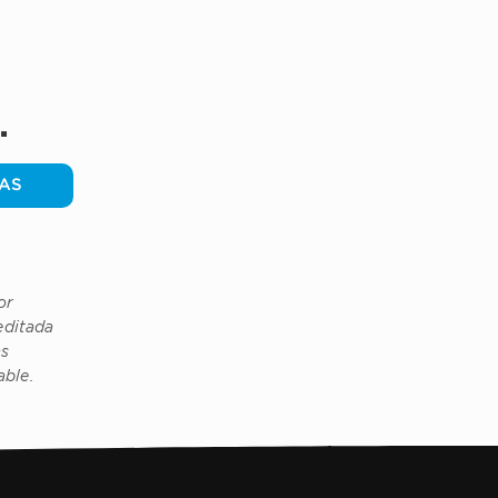
.
AS
or
editada
as
able.