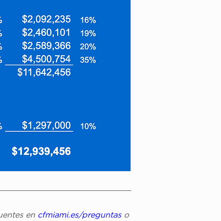
uentes en 
cfmiami.es/preguntas
 o 