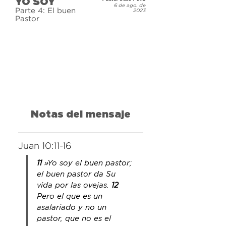
YO SOY
cómo Él satisface cada una de 
6 de ago. de
Parte 4: El buen
2023
ellas. Únete a nosotros mientras 
Pastor
exploramos estas declaraciones y 
cómo aseguran nuestro futuro.
Notas del mensaje
Juan 10:11-16
11 
»Yo soy el buen pastor; 
el buen pastor da Su 
vida por las ovejas. 
12 
Pero
 el que es un 
asalariado y no un 
pastor, que no es el 