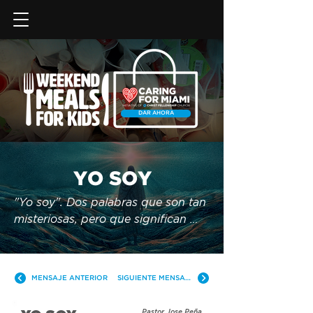
DAR AHORA
YO SOY
"Yo soy". Dos palabras que son tan 
misteriosas, pero que significan 
mucho. ¿Por qué Dios se nombra a 
sí mismo con estas palabras? En 
siete declaraciones de "Yo soy", 
MENSAJE ANTERIOR
SIGUIENTE MENSAJE
Jesús revela las necesidades 
espirituales que todos tenemos, y 
Pastor Jose Peña