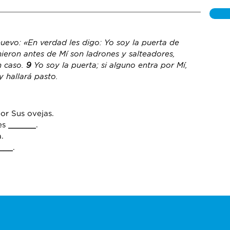
nuevo: «En verdad les digo: Yo soy la puerta de 
nieron antes de Mí son ladrones y salteadores, 
n caso. 
9 
Yo soy la puerta; si alguno entra por Mí, 
y hallará pasto.
or Sus ovejas.
es 
______
.
.
___
.