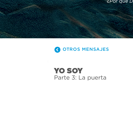
¿Por qué Di
de "Yo soy"
cómo Él sat
estas decl
OTROS MENSAJES
YO SOY
Parte 3: La puerta