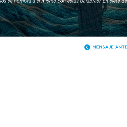
os se nombra a sí mismo con estas palabras? En siete dec
, Jesús revela las necesidades espirituales que todos ten
isface cada una de ellas. Únete a nosotros mientras expl
araciones y cómo aseguran nuestro futuro.
MENSAJE ANT