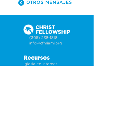
OTROS MENSAJES
(305) 238-1818
info@cfmiami.org
Recursos
Iglesia en internet
Consejería
Bodas y prematrimoniales
Funerales
Dar electrónicamente
Conéctate
Tarjeta de conexión
Petición de oración
CF Academy
Caring For Miami