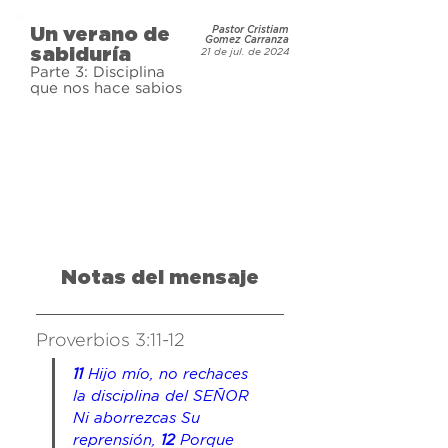
el rey Salomón? ¿Es esta sabiduría 
Un verano de
Pastor Cristiam
demasiado “anticuada” para 
Gomez Carranza
sabiduría
21 de jul. de 2024
aplicarla a nuestras vidas hoy? 
Parte 3: Disciplina
Únete a nosotros mientras 
que nos hace sabios
estudiamos el libro de Proverbios.
Notas del mensaje
Proverbios 3:11-12
11
 Hijo mío, no rechaces 
la disciplina del SEÑOR 
Ni aborrezcas Su 
reprensión, 
12
 Porque 