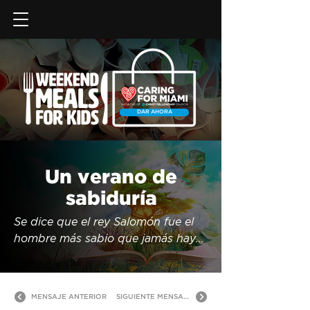
DAR AHORA
Un verano de
sabiduría
Se dice que el rey Salomón fue el 
hombre más sabio que jamás haya 
existido, pero su sabiduría no 
murió con él. En cambio, escribió 
un libro completo de sabios 
MENSAJE ANTERIOR
SIGUIENTE MENSAJE
consejos. ¿Qué tipo de consejos da 