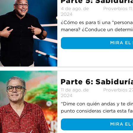
Parte 5: Sabidurí
4 de ago. de
Proverbios 11
2024
¿Cómo es para ti una “persona 
manera? ¿Conduce un determin
determinado trabajo? Algunos 
MIRA EL
ejemplifica en el estilo de vid
otros dicen que todo tiene que 
nosotros para aprender cómo la
humildad y cómo el orgullo e
Parte 6: Sabidurí
11 de ago. de
Proverbios 27
2024
“Dime con quién andas y te dir
punto consideras cierta esta f
sobre el tipo de amigos que d
MIRA EL
nosotros mientras continuamos 
Proverbios y aprendemos a eleg