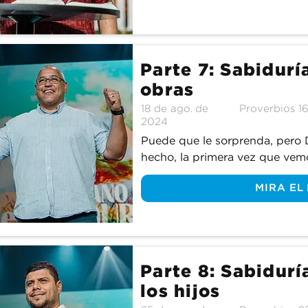
de amigos.
Parte 7: Sabidurí
obras
18 de ago. de
Proverbios 16
2024
Puede que le sorprenda, pero Di
hecho, la primera vez que vemo
remonta a Génesis, cuando creó l
MIRA EL
pocos versículos más adelante,
para hacer en el Jardín del Edé
el trabajo para Dios? ¿Por qué
nuestros escritorios de 9 a 5?
través del libro de Proverbios.
Parte 8: Sabidurí
los hijos