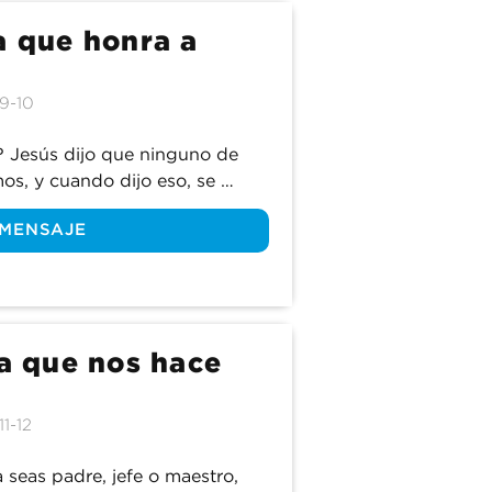
a que honra a
:9-10
 Jesús dijo que ninguno de 
os, y cuando dijo eso, se 
ro y a Si mismo. Únete a 
 MENSAJE
del libro de Proverbios cómo 
ara que él no nos domine a 
na que nos hace
11-12
a seas padre, jefe o maestro, 