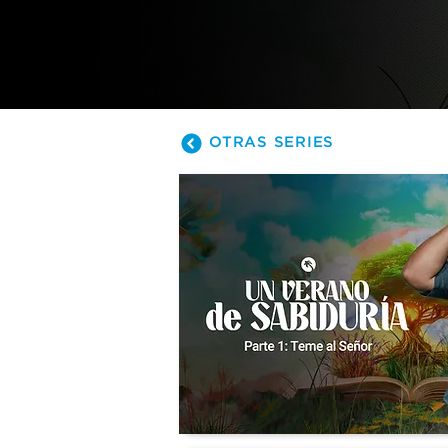
sabios cons
demasiado “
mientras es
OTRAS SERIES