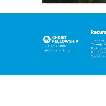
Recur
Iglesia en
Consejerí
(305) 238-1818
info@cfmiami.org
Funerales
Dar elect