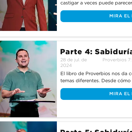
castigar a veces puede parece
recibimos la disciplina, es pos
MIRA EL
bien. ¿Cuál es la respuesta corr
siempre necesaria la disciplina
continuamos nuestro estudio de
descubrimos cómo la correcció
bendición.
Parte 4: Sabidurí
28 de jul. de
Proverbios 7:
2024
El libro de Proverbios nos da 
temas diferentes. Desde cómo a
disciplinar a tus hijos, este libr
MIRA EL
¿sabías que también nos brind
Únase a nosotros mientras apr
libro les dice a los esposos y 
de permanecer fieles en el mat