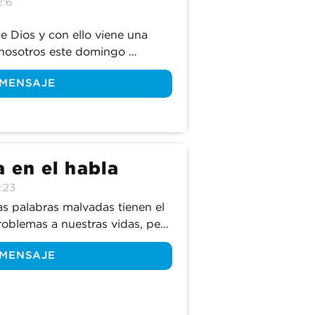
2:6
 Dios y con ello viene una 
nosotros este domingo 
abra de Dios cómo educar a 
 MENSAJE
instrucciones.
a en el habla
:23
s palabras malvadas tienen el 
oblemas a nuestras vidas, pero 
Las palabras piadosas tienen el 
 MENSAJE
 y a quienes nos rodean. Únete 
 deshacernos de las palabras 
a y reemplazarlas con palabras 