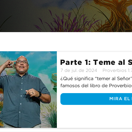
ejos. ¿Qué tipo de consejos da el rey Salomón? ¿Es esta s
anticuada” para aplicarla a nuestras vidas hoy? Únete a 
tudiamos el libro de Proverbios.
Parte 1: Teme al 
7 de jul. de 2024
Proverbios 1:
¿Qué significa “temer al Señor”
famosos del libro de Proverbios
el principio de la sabiduría". Si
MIRA EL
misericordioso, ¿por qué deber
nosotros mientras nos sumergim
aprendemos lo que realmente si