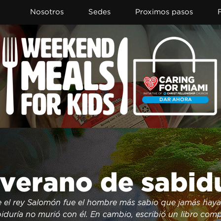
Nosotros
Sedes
Proximos pasos
DAR AHORA
Item List
verano de sabid
 el rey Salomón fue el hombre más sabio que jamás haya e
iduría no murió con él. En cambio, escribió un libro comp