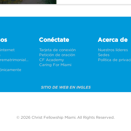
sos
Conéctate
Acerca de
 internet
Tarjeta de conexión
Nuestros líderes
a
Petición de oración
Sedes
Bodas y prematrimoniales
CF Academy
Política de priva
Caring For Miami
rónicamente
SITIO DE WEB EN INGLES
© 2026 Christ Fellowship Miami. All Rights Reserved.