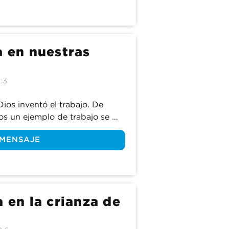
a en nuestras
:3
os inventó el trabajo. De 
s un ejemplo de trabajo se 
os cielos y la tierra. Unos 
 MENSAJE
 Dios le da a Adán un trabajo 
n. ¿Por qué es tan importante 
 le importa lo que hacemos en 
 Acompáñanos a descubrirlo a 
a en la crianza de