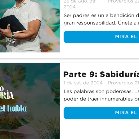
25 de ago. de
Proverbios 2
2024
Ser padres es un a bendición de
gran responsabilidad. Únete a 
mientras aprendemos de la Pal
MIRA EL
nuestros hijos conforme a Sus 
Parte 9: Sabidurí
1 de set. de 2024
Proverbios 21
Las palabras son poderosas. La
poder de traer innumerables pr
lo contrario también es cierto. 
MIRA EL
poder de traer vida a nosotros
a nosotros para descubrir cómo
malvadas de nuestras vidas vid
piadosas.