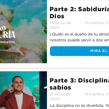
Parte 2: Sabidurí
Dios
14 de jul. de
Proverbios 3
2024
¿Quién es el dueño de tu alma?
nosotros puede servir a dos am
refería específicamente al dine
MIRA EL
nosotros mientras aprendemos 
manejar sabiamente el dinero p
nosotros.
Parte 3: Discipli
sabios
21 de jul. de
Proverbios 3:
2024
La disciplina no es divertida. Y