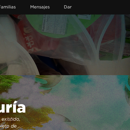
Familias
Mensajes
Dar
uría
xistido, 
leto de 