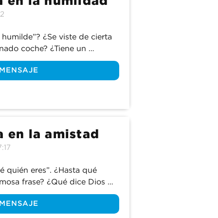
a en la humildad
:2
humilde”? ¿Se viste de cierta 
ado coche? ¿Tiene un 
dicen que la humildad se 
 MENSAJE
a de una persona, mientras que 
ver con el corazón. Únete a 
 Biblia define la verdadera 
s su enemigo número uno.
a en la amistad
:17
é quién eres”. ¿Hasta qué 
amosa frase? ¿Qué dice Dios 
ebemos tener? Únete a 
 MENSAJE
nuestro estudio del libro de 
ir sabiamente nuestro círculo 