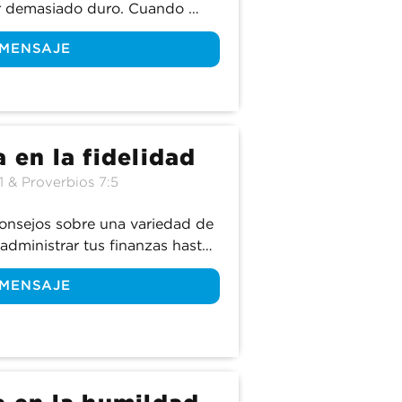
r demasiado duro. Cuando 
ible que no siempre la tomemos 
 MENSAJE
ecta a la disciplina? ¿Es 
? Únete a nosotros mientras 
l libro de Proverbios y 
n puede ser en realidad una 
a en la fidelidad
1 & Proverbios 7:5
consejos sobre una variedad de 
dministrar tus finanzas hasta 
o está lleno de sabiduría, pero 
 MENSAJE
a consejos matrimoniales? 
endemos más sobre lo que este 
esposas, específicamente acerca 
rimonio.