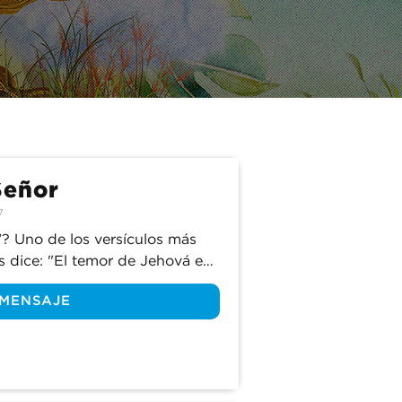
abiduría 
nosotros 
Señor
7
? Uno de los versículos más 
 dice: "El temor de Jehová es 
 Dios es bueno y 
 MENSAJE
íamos temerle? Únete a 
os en este versículo y 
gnifica temer a Dios.