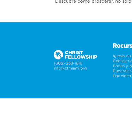
Descubre cómo prosperar, no solo so
Recur
Iglesia en
Consejerí
(305) 238-1818
info@cfmiami.org
Funerales
Dar elect