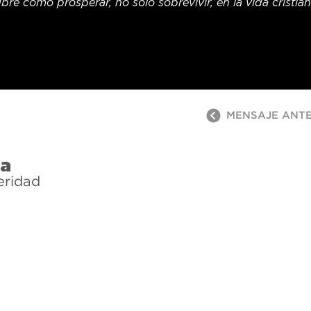
bre cómo prosperar, no solo sobrevivir, en la vida cristian
MENSAJE ANT
ra
eridad