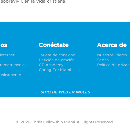
brevivir, en la vida cristiana.
sos
Conéctate
Acerca de
 internet
Tarjeta de conexión
Nuestros líderes
a
Petición de oración
Sedes
Bodas y prematrimoniales
CF Academy
Política de priva
Caring For Miami
rónicamente
SITIO DE WEB EN INGLES
© 2026 Christ Fellowship Miami. All Rights Reserved.