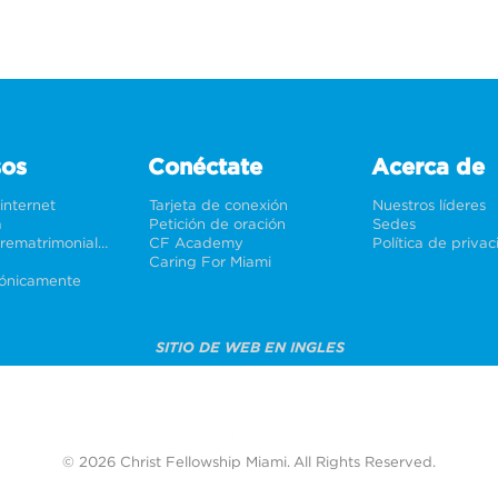
sos
Conéctate
Acerca de
 internet
Tarjeta de conexión
Nuestros líderes
a
Petición de oración
Sedes
Bodas y prematrimoniales
CF Academy
Política de priva
Caring For Miami
rónicamente
SITIO DE WEB EN INGLES
© 2026 Christ Fellowship Miami. All Rights Reserved.