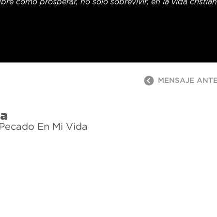
bre cómo prosperar, no solo sobrevivir, en la vida cristian
MENSAJE ANT
ra
 Pecado En Mi Vida