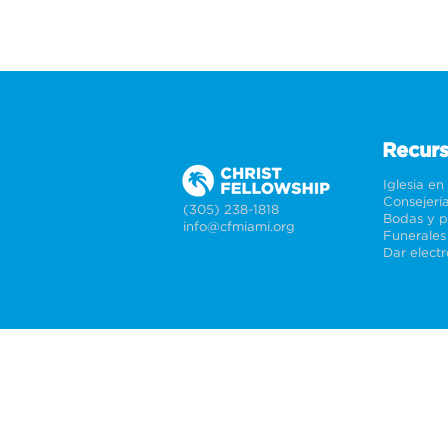
Recur
Iglesia en
Consejerí
(305) 238-1818
info@cfmiami.org
Funerales
Dar elect