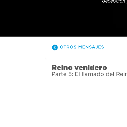
decepción y
mejor. Ven 
OTROS MENSAJES
Reino venidero
Parte 5: El llamado del Rei