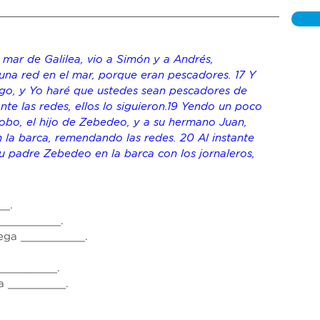
 mar de Galilea, vio a Simón y a Andrés, 
na red en el mar, porque eran pescadores.
17 Y 
igo, y Yo haré que ustedes sean pescadores de 
nte las redes, ellos lo siguieron.19 Yendo un poco 
obo, el 
hijo
 de Zebedeo, y a su hermano Juan, 
n la barca, remendando las redes.
20 Al instante 
su padre Zebedeo en la barca con los jornaleros, 
__
.
__________.
ega 
__________
.
_________
.
a 
_________
.