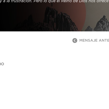
 a la frustración. Pero lo que el Reino de Dios nos ofrec
y conócelo.
MENSAJE ANT
no