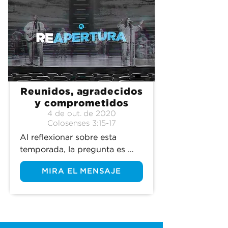
Reunidos, agradecidos
y comprometidos
4 de out. de 2020
Colosenses 3:15-17
Al reflexionar sobre esta 
temporada, la pregunta es 
¿cómo debe avanzar el pueblo 
MIRA EL MENSAJE
de Dios?