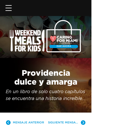
DAR AHORA
Providencia
dulce y amarga
En un libro de solo cuatro capítulos 
se encuentra una historia increíble 
sobre una joven que lo deja todo 
atrás y decide seguir a Dios contra 
todo pronóstico. Después de 
MENSAJE ANTERIOR
SIGUIENTE MENSAJE
experimentar una pérdida 