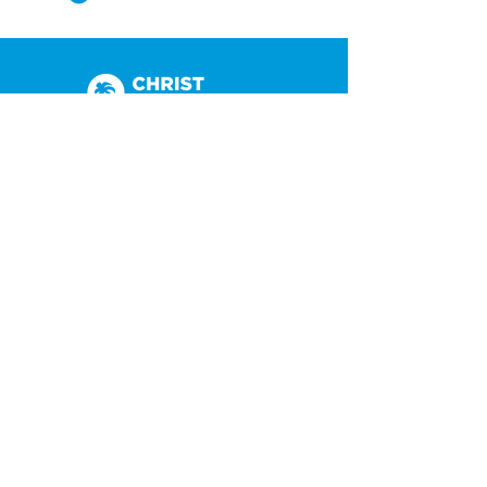
(305) 238-1818
info@cfmiami.org
Recursos
Iglesia en internet
Consejería
Bodas y prematrimoniales
Funerales
Dar electrónicamente
Conéctate
Tarjeta de conexión
Petición de oración
CF Academy
Caring For Miami
Acerca de