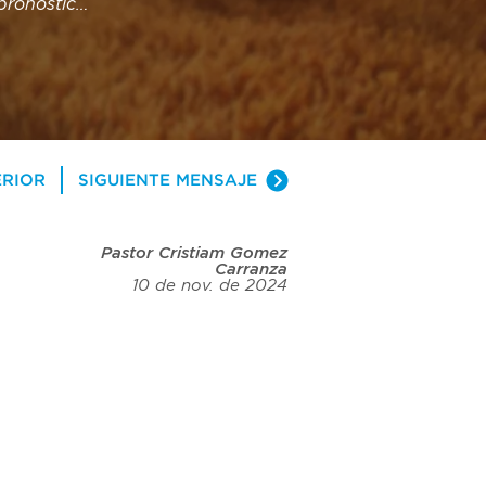
ronóstico. 
 preguntó: 
ndo todo 
lo. Ven y 
y cómo nos 
más 
ERIOR
SIGUIENTE MENSAJE
Pastor Cristiam Gomez
Carranza
10 de nov. de 2024