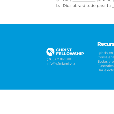
Dios __________ para Su p
Dios obrará todo para tu 
Recur
Iglesia en
Consejerí
(305) 238-1818
info@cfmiami.org
Funerales
Dar elect