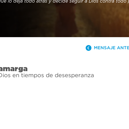
ue lo deja todo atrás y decide seguir a Dios contra todo p
 experimentar una pérdida traumática, probablemente se
lmente Dios conmigo? Si es así, ¿por qué me está sucedie
lguna vez te has hecho esas mismas preguntas, no estás so
resto de la historia para ver cómo respondió esta mujer 
providencia de Dios en medio de nuestras circunstancias 
MENSAJE ANT
 amarga
 Dios en tiempos de desesperanza