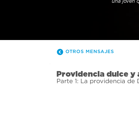
una joven q
Después de
“¿Está rea
esto?” Si a
escucha el 
muestra la 
difíciles.
OTROS MENSAJES
Providencia dulce y
Parte 1: La providencia de