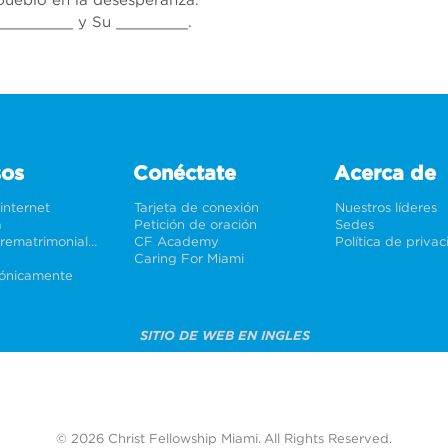
ueblo en la desesperanza.
_________ y Su ________.
sos
Conéctate
Acerca de
 internet
Tarjeta de conexión
Nuestros líderes
a
Petición de oración
Sedes
Bodas y prematrimoniales
CF Academy
Política de priva
Caring For Miami
rónicamente
SITIO DE WEB EN INGLES
© 2026 Christ Fellowship Miami. All Rights Reserved.