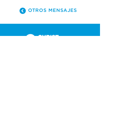
OTROS MENSAJES
(305) 238-1818
info@cfmiami.org
Recursos
Iglesia en internet
Consejería
Bodas y prematrimoniales
Funerales
Dar electrónicamente
Conéctate
Tarjeta de conexión
Petición de oración
CF Academy
Caring For Miami