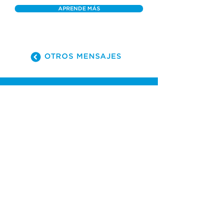
APRENDE MÁS
OTROS MENSAJES
(305) 238-1818
info@cfmiami.org
Recursos
Iglesia en internet
Consejería
Bodas y prematrimoniales
Funerales
Dar electrónicamente
Conéctate