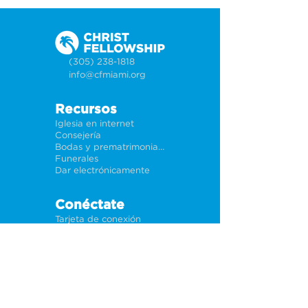
(305) 238-1818
info@cfmiami.org
Recursos
Iglesia en internet
Consejería
Bodas y prematrimoniales
Funerales
Dar electrónicamente
Conéctate
Tarjeta de conexión
Petición de oración
CF Academy
Caring For Miami
Acerca de
Nuestros líderes