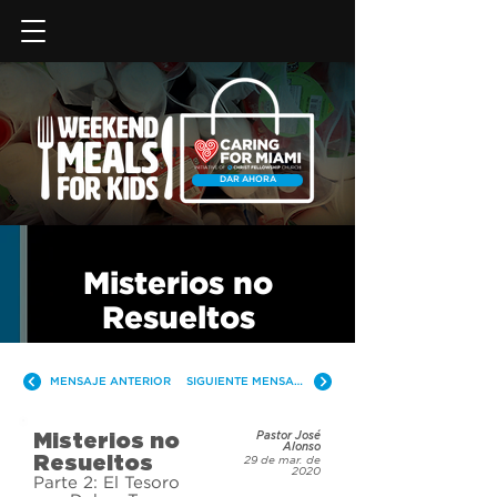
DAR AHORA
Misterios no
Resueltos
MENSAJE ANTERIOR
SIGUIENTE MENSAJE
Misterios no
Pastor José
Alonso
Resueltos
29 de mar. de
2020
Parte 2: El Tesoro