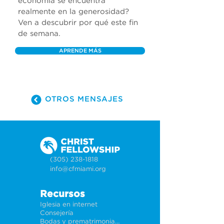
economía se encuentra 
realmente en la generosidad? 
Ven a descubrir por qué este fin 
de semana.
APRENDE MÁS
OTROS MENSAJES
(305) 238-1818
info@cfmiami.org
Recursos
Iglesia en internet
Consejería
Bodas y prematrimoniales