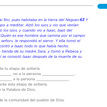
ai Roi, pues habitaba en la tierra del Neguev.
63 
Y 
mpo a meditar. Alzó los ojos y vio que venían 
 los ojos, y cuando vio a Isaac, bajó del 
 «¿Quién es ese hombre que camina por el campo 
señor», le respondió el siervo. Y ella tomó el 
 contó a Isaac todo lo que había hecho.
la tienda de su madre Sara, y tomó a Rebeca y 
sí se consoló Isaac después 
de la muerte
 de su 
te tu etapa de soltería.
______
 no a la persona 
_______________
 .
______
 a la persona 
_______________
.
ante esta etapa de soltería.
n la Palabra de Dios.
de la comunidad del pueblo de Dios.