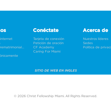
sos
Conéctate
Acerca de
 internet
Tarjeta de conexión
Nuestros líderes
a
Petición de oración
Sedes
Bodas y prematrimoniales
CF Academy
Política de priva
Caring For Miami
rónicamente
SITIO DE WEB EN INGLES
© 2026 Christ Fellowship Miami. All Rights Reserved.