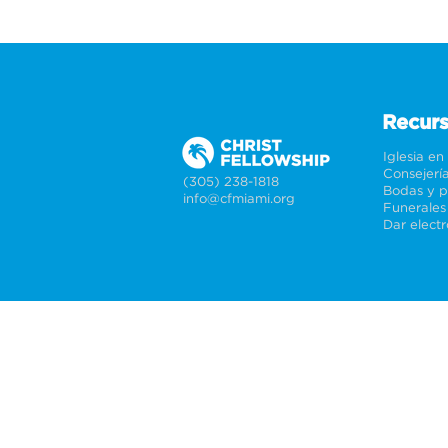
Recur
Iglesia en
Consejerí
(305) 238-1818
info@cfmiami.org
Funerales
Dar elect