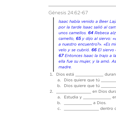
Génesis 24:62-67
Isaac había venido a Beer Laj
por la tarde Isaac salió al ca
unos camellos.
64 
Rebeca alzó
camello,
65 
y dijo al siervo:
a nuestro encuentro?». «Es mi 
velo y se cubrió.
66 
El siervo
67 
Entonces Isaac la trajo a 
ella fue su mujer, y la amó. A
madre.
Dios está ___
_________
 duran
Dios quiere que tú 
______
Dios quiere que tú 
______
_______________
 en Dios dur
Estudia y 
____________
 e
____________ 
a Dios.
_______________ 
dentro 