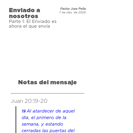
la tierra. Este Hijo fue crucificado 
Enviado a
Pastor Jose Peña
por nuestro pecado, pero Él trae 
7 de dez. de 2025
nosotros
salvación a todos los que creen en 
Parte 1: El Enviado es
Él. Jesús fue enviado a nosotros 
ahora el que envía
con una sola misión, y aun dos mil 
años después, Él nos llama a ser 
parte de ella.
Notas del mensaje
Juan 20:19-20
Al atardecer de aquel 
19 
día, el primero de la 
semana, y estando 
cerradas las puertas 
del 