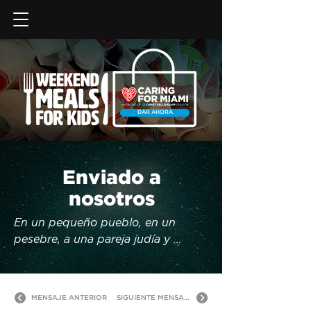
DAR AHORA
Enviado a
nosotros
En un pequeño pueblo, en un 
pesebre, a una pareja judía y 
pobre, llegó un niño al mundo. Este 
bebé no nació en un palacio, pero 
Él es Rey. Este niño fue rechazado 
MENSAJE ANTERIOR
SIGUIENTE MENSAJE
por la humanidad, pero Él sostiene 