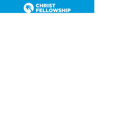
(305) 238-1818
info@cfmiami.org
Recursos
Iglesia en internet
Consejería
Bodas y prematrimoniales
Funerales
Dar electrónicamente
Conéctate
Tarjeta de conexión
Petición de oración
CF Academy
Caring For Miami
Acerca de
Nuestros líderes
Sedes
Política de privacidad