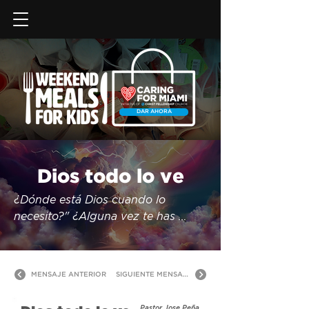
DAR AHORA
Dios todo lo ve
¿Dónde está Dios cuando lo 
necesito?" ¿Alguna vez te has 
hecho esta pregunta? Cuando la 
vida es un desastre y el mundo 
parece empeorar, puede ser fácil 
MENSAJE ANTERIOR
SIGUIENTE MENSAJE
sentir que Dios está lejos. Únete a 
nosotros mientras exploramos el 
Pastor Jose Peña