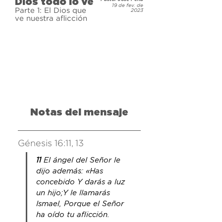
Dios todo lo ve
significado de El Roi -  Dios todo lo 
19 de fev. de
Parte 1: El Dios que
2023
ve.
ve nuestra aflicción
Notas del mensaje
Génesis 16:11, 13
11
 El ángel del Señor le 
dijo además: «Has 
concebido Y darás a luz 
un hijo;Y le llamarás 
Ismael, Porque el Señor 
ha oído tu aflicción.