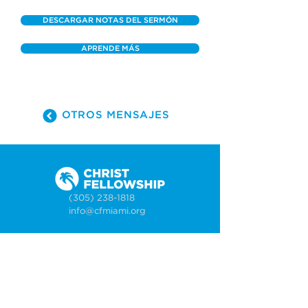
DESCARGAR NOTAS DEL SERMÓN
APRENDE MÁS
OTROS MENSAJES
(305) 238-1818
info@cfmiami.org
Recursos
Iglesia en internet
Consejería
Bodas y prematrimoniales
Funerales
Dar electrónicamente