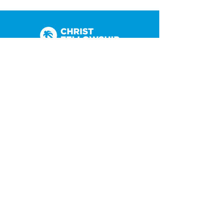
(305) 238-1818
info@cfmiami.org
Recursos
Iglesia en internet
Consejería
Bodas y prematrimoniales
Funerales
Dar electrónicamente
Conéctate
Tarjeta de conexión
Petición de oración
CF Academy
Caring For Miami
Acerca de