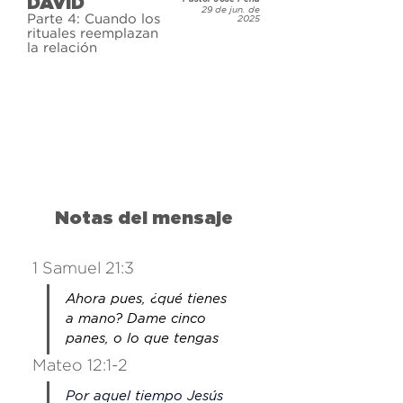
DAVID
historia. ¿Qué tiene que ver la 
29 de jun. de
Parte 4: Cuando los
2025
historia de un hombre que vivió 
rituales reemplazan
la relación
hace miles de años con nosotros 
hoy? La vida de David demuestra 
una cosa: Dios no necesita que 
seas perfecto. Solo quiere tu 
corazón.
Notas del mensaje
1 Samuel 21:3
Ahora pues, ¿qué tienes 
a mano? Dame cinco 
panes, o lo que tengas
Mateo 12:1-2 
Por aquel tiempo Jesús 