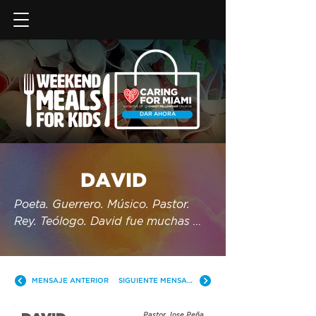
DAR AHORA
DAVID
Poeta. Guerrero. Músico. Pastor. 
Rey. Teólogo. David fue muchas 
cosas, pero en el fondo también 
fue un pecador, igual que nosotros. 
En esta serie, exploraremos su vida 
MENSAJE ANTERIOR
SIGUIENTE MENSAJE
y descubriremos por qué es uno de 
los hombres más importantes de la 
Pastor Jose Peña