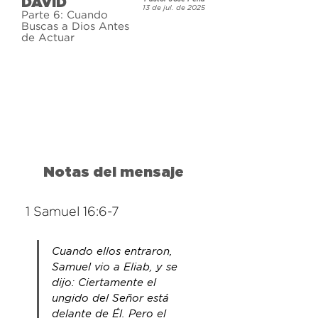
DAVID
historia. ¿Qué tiene que ver la 
13 de jul. de 2025
Parte 6: Cuando
historia de un hombre que vivió 
Buscas a Dios Antes
de Actuar
hace miles de años con nosotros 
hoy? La vida de David demuestra 
una cosa: Dios no necesita que 
seas perfecto. Solo quiere tu 
corazón.
Notas del mensaje
1 Samuel 16:6-7
Cuando ellos entraron, 
Samuel vio a Eliab, y se 
dijo: Ciertamente el 
ungido del Señor está 
delante de Él. Pero el 