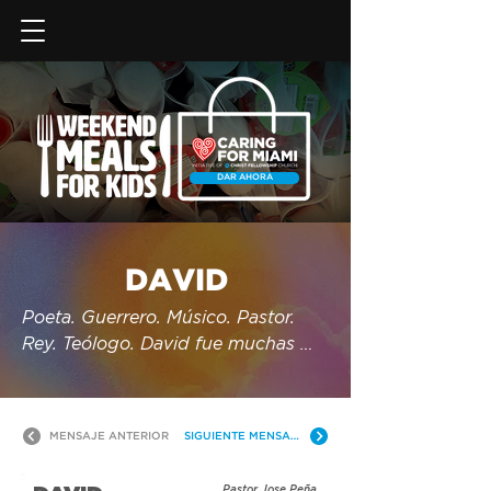
DAR AHORA
DAVID
Poeta. Guerrero. Músico. Pastor. 
Rey. Teólogo. David fue muchas 
cosas, pero en el fondo también 
fue un pecador, igual que nosotros. 
En esta serie, exploraremos su vida 
MENSAJE ANTERIOR
SIGUIENTE MENSAJE
y descubriremos por qué es uno de 
los hombres más importantes de la 
Pastor Jose Peña