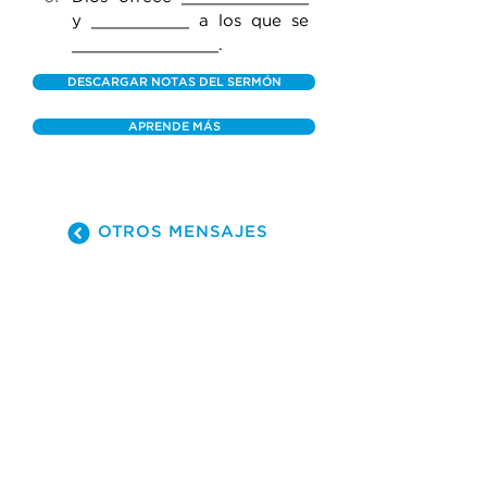
y __________ a los que se 
_______________.
DESCARGAR NOTAS DEL SERMÓN
APRENDE MÁS
OTROS MENSAJES
(305) 238-1818
info@cfmiami.org
Recursos
Iglesia en internet
Consejería