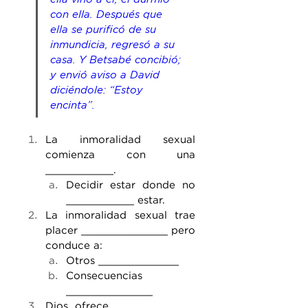
con ella. Después que 
ella se purificó de su 
inmundicia, regresó a su 
casa. Y Betsabé concibió; 
y envió aviso a David 
diciéndole: “Estoy 
encinta”.
La inmoralidad sexual 
comienza con una 
___________.
Decidir estar donde no 
___________ estar.
La inmoralidad sexual trae 
placer ______________ pero 
conduce a:
Otros _____________
Consecuencias 
______________
Dios ofrece _____________ 