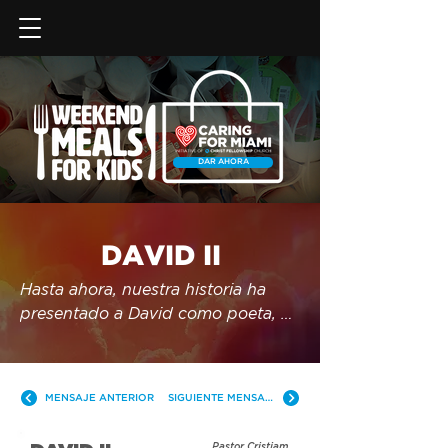
DAR AHORA
DAVID II
Hasta ahora, nuestra historia ha 
presentado a David como poeta, 
guerrero, músico y pastor, pero 
¿cómo llega a ser rey? ¿Cómo se 
acerca tanto a Dios que finalmente 
MENSAJE ANTERIOR
SIGUIENTE MENSAJE
es nombrado uno de los grandes 
teólogos de la historia? David fue 
Pastor Cristiam