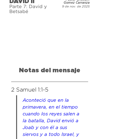
DAVID II
muchas cosas, pero en el fondo era 
Gomez Carranza
Parte 7: David y
9 de nov. de 2025
un pecador igual que nosotros. En 
Betsabé
esta serie, continuaremos con el 
resto de la historia y descubriremos 
cómo Dios obró a través de las 
mayores victorias de David y 
también de sus derrotas más 
trágicas.
Notas del mensaje
2 Samuel 1:1-5
Aconteció que en la 
primavera, en el tiempo 
cuando los reyes salen a 
la batalla, David envió a 
Joab y con él a sus 
siervos y a todo Israel, y 