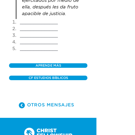
ejercitados por medio de
ella, después les da fruto 
apacible de justicia.
______________
______________
______________
______________
______________
APRENDE MÁS
CF ESTUDIOS BÍBLICOS
OTROS MENSAJES