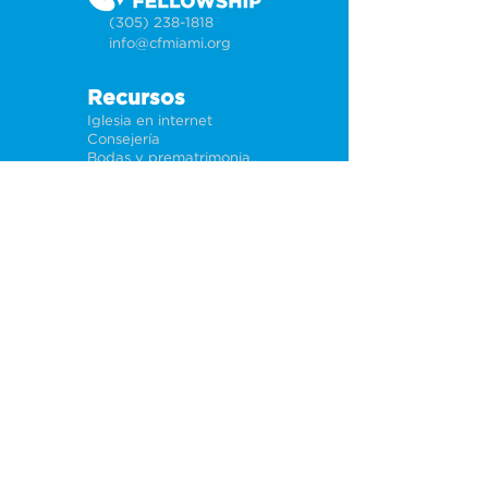
(305) 238-1818
info@cfmiami.org
Recursos
Iglesia en internet
Consejería
Bodas y prematrimoniales
Funerales
Dar electrónicamente
Conéctate
Tarjeta de conexión
Petición de oración
CF Academy
Caring For Miami
Acerca de
Nuestros líderes
Sedes
Política de privacidad