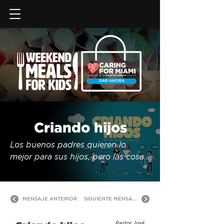
DAR AHORA
Criando hijos
Los buenos padres quieren lo 
mejor para sus hijos, pero las cosas 
buenas, fuera de lugar, pueden 
volverse peligrosas. Juntos 
aprenderemos a criar a nuestros 
MENSAJE ANTERIOR
SIGUIENTE MENSAJE
hijos en un mundo caótico y en la 
manera que Dios lo diseñó.
Pastor José