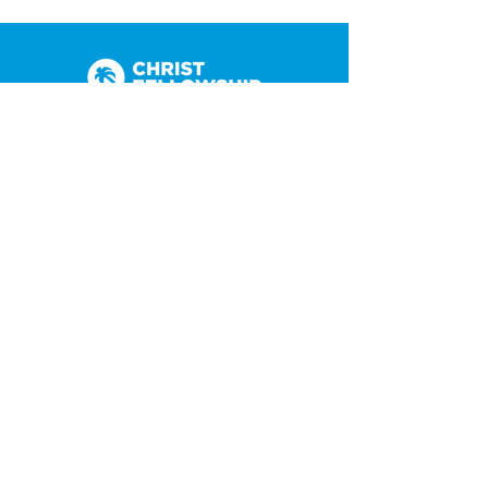
(305) 238-1818
info@cfmiami.org
Recursos
Iglesia en internet
Consejería
Bodas y prematrimoniales
Funerales
Dar electrónicamente
Conéctate
Tarjeta de conexión
Petición de oración
CF Academy
Caring For Miami
Acerca de