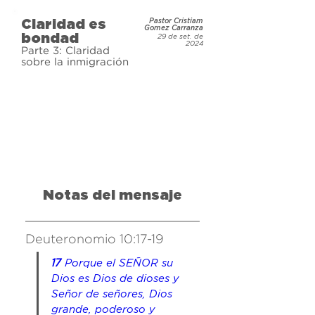
unido. Con demasiada frecuencia, 
Claridad es
Pastor Cristiam
estos temas controversiales dejan a 
Gomez Carranza
bondad
29 de set. de
los cristianos confundidos sobre 
2024
Parte 3: Claridad
cuál debería ser su postura. Por 
sobre la inmigración
miedo a ser crueles, se retraen y 
eligen no defender la verdad que 
está claramente establecida en la 
Palabra de Dios. Únete a nosotros 
mientras profundizamos en estos 
temas divisivos y aprendemos 
cómo aportar claridad a estos 
Notas del mensaje
asuntos refleja verdadera bondad.
Deuteronomio 10:17-19
17 
Porque el SEÑOR su 
Dios es Dios de dioses y 
Señor de señores, Dios 
grande, poderoso y 