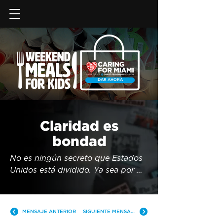
DAR AHORA
Claridad es
bondad
No es ningún secreto que Estados 
Unidos está dividido. Ya sea por 
temas como el aborto, la 
inmigración, el control de armas, la 
sexualidad o el cambio climático, 
MENSAJE ANTERIOR
SIGUIENTE MENSAJE
Estados Unidos ya no está tan 