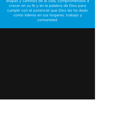
etapas y caminos de la vida, comprometidos a
crecer en su fe y en la palabra de Dios para
cumplir con el potencial que Dios les ha dado
como líderes en sus hogares, trabajo y
comunidad.