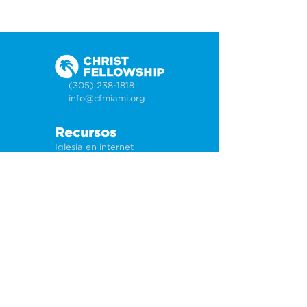
(305) 238-1818
info@cfmiami.org
Recursos
Iglesia en internet
Consejería
Bodas y prematrimoniales
Funerales
Dar electrónicamente
Conéctate
Tarjeta de conexión
Petición de oración
CF Academy
Caring For Miami