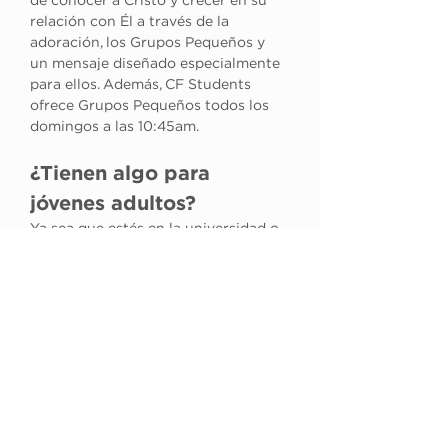
de conocer a Cristo y crecer en su 
relación con Él a través de la 
adoración, los Grupos Pequeños y 
un mensaje diseñado especialmente 
para ellos. Además, CF Students 
ofrece Grupos Pequeños todos los 
domingos a las 10:45am.
¿Tienen algo para 
jóvenes adultos?
Ya sea que estés en la universidad o 
seas un joven profesional, no tienes 
que vivir la vida solo. En Young 
Adults, ayudamos a personas entre 
las edades de 18 a 29 años a seguir a 
Jesús. Cada martes a las 7:30pm 
tenemos adoración, estudio en 
grupo, breakouts y tiempo de 
compañerismo.
¿Cuánto dura el servicio?