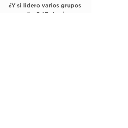
¿Y si lidero varios grupos 
pequeños? ¿Debería usar 
el plan de estudios 
Rooted en ambos 
grupos?
Eso depende de ti. Puedes elegir 
usar el plan de estudios Rooted en 
ambos grupos o solo en uno.
REGRESAR
(305) 238-1818
info@cfmiami.org