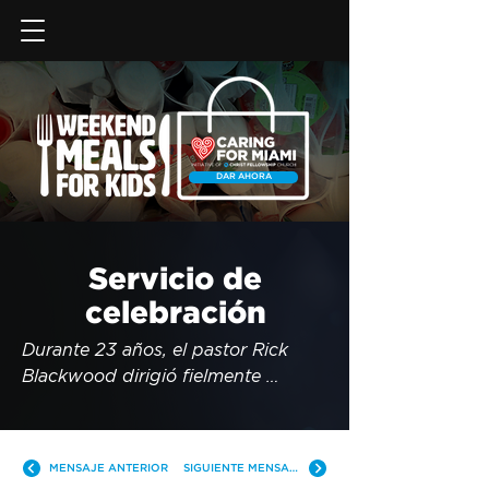
DAR AHORA
Servicio de
celebración
Durante 23 años, el pastor Rick 
Blackwood dirigió fielmente 
nuestra iglesia, predicando el 
Evangelio e inspirando a miles de 
personas a convertirse en 
MENSAJE ANTERIOR
SIGUIENTE MENSAJE
seguidores de Jesús. 
