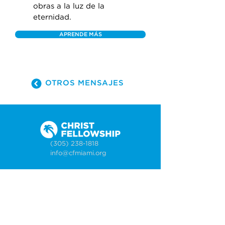
obras a la luz de la 
eternidad.
APRENDE MÁS
OTROS MENSAJES
(305) 238-1818
info@cfmiami.org
Recursos
Iglesia en internet
Consejería
Bodas y prematrimoniales
Funerales
Dar electrónicamente