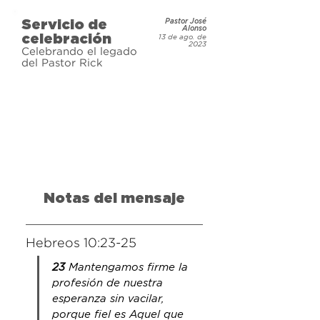
Servicio de
Pastor José
Únete a nosotros el domingo 13 de 
Alonso
celebración
13 de ago. de
agosto en todas nuestras sedes 
2023
Celebrando el legado
para celebrar su vida y legado.
del Pastor Rick
Notas del mensaje
Hebreos 10:23-25
23 
Mantengamos firme la 
profesión de nuestra 
esperanza sin vacilar, 
porque fiel es Aquel que 