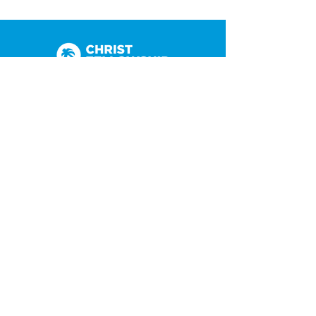
(305) 238-1818
info@cfmiami.org
Recursos
Iglesia en internet
Consejería
Bodas y prematrimoniales
Funerales
Dar electrónicamente
Conéctate
Tarjeta de conexión
Petición de oración
CF Academy
Caring For Miami
Acerca de