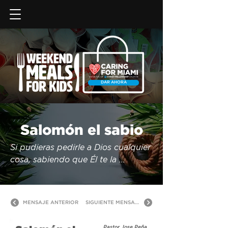
DAR AHORA
Salomón el sabio
Si pudieras pedirle a Dios cualquier 
cosa, sabiendo que Él te la 
concedería, ¿qué le pedirías? Hace 
mucho tiempo, un hombre llamado 
Salomón tuvo esa oportunidad, y lo 
MENSAJE ANTERIOR
SIGUIENTE MENSAJE
único que pidió fue sabiduría. 
Salomón llegó a ser el rey más rico 
Pastor Jose Peña