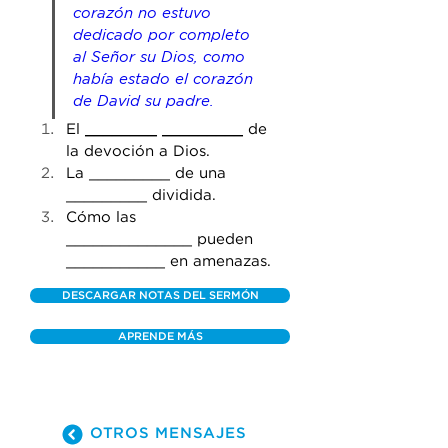
corazón no estuvo 
dedicado por completo 
al Señor su Dios, como 
había estado
 el corazón 
de David su padre.
El 
________
_________
 de 
la devoción a Dios.
La
 _________ de una 
_________ dividida.
Cómo las 
______________ pueden 
___________ en amenazas.
DESCARGAR NOTAS DEL SERMÓN
APRENDE MÁS
OTROS MENSAJES