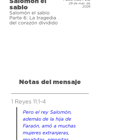
Salomón el
y exitoso que Israel había visto 
29 de mar. de
sabio
2026
jamás. Conquistó territorios, 
Salomón el sabio
acumuló grandes riquezas y trajo 
Parte 6: La tragedia
del corazón dividido
paz a toda la tierra… hasta que 
permitió que sus deseos 
pecaminosos causaran estragos en 
su vida. ¿Por qué el hombre más 
sabio se apartó de la misma 
sabiduría que había pedido? 
Acompáñanos mientras 
exploramos la vida de Salomón y 
Notas del mensaje
descubrimos por qué su historia no 
es tan diferente de la nuestra.
1 Reyes 11:1-4
Pero el rey Salomón, 
además de la hija de 
Faraón, amó a muchas 
mujeres extranjeras, 
moabitas, amonitas, 