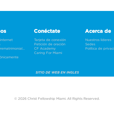
sos
Conéctate
Acerca de
 internet
Tarjeta de conexión
Nuestros líderes
a
Petición de oración
Sedes
Bodas y prematrimoniales
CF Academy
Política de priva
Caring For Miami
rónicamente
SITIO DE WEB EN INGLES
© 2026 Christ Fellowship Miami. All Rights Reserved.