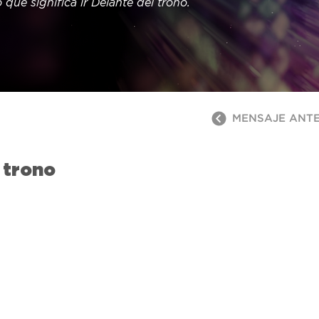
 qué significa ir Delante del trono.
MENSAJE ANT
 trono
o