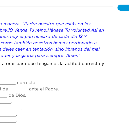
a manera: “Padre nuestro que estás en los 
bre.
10 
Venga Tu reino.Hágase Tu voluntad,Así en 
nos hoy el pan nuestro de cada día.
12 
Y 
, como también nosotros hemos perdonado a 
 dejes caer en tentación, sino líbranos del mal. 
poder y la gloria para siempre. Amén”.
a a orar para que tengamos la actitud correcta y 
______ correcta.
 de _______ ante el Padre.
__ de Dios.
____.
________.
______.
______.