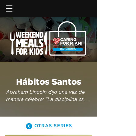
DAR AHORA
Hábitos Santos
Abraham Lincoln dijo una vez de 
manera célebre: “La disciplina es 
elegir entre lo que quieres ahora y 
lo que más quieres”. ¿Qué es eso 
que más deseas en el 2026? Tal 
OTRAS SERIES
vez tenga que ver con tus finanzas, 