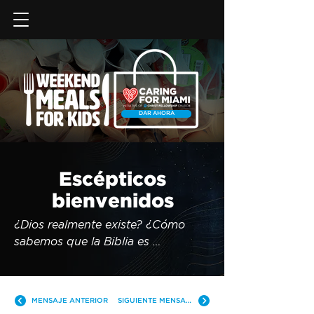
DAR AHORA
Escépticos
bienvenidos
¿Dios realmente existe? ¿Cómo 
sabemos que la Biblia es 
verdaderamente la Palabra de 
Dios? En nuestra cultura, es común 
e incluso alentado ser escéptico 
MENSAJE ANTERIOR
SIGUIENTE MENSAJE
acerca de las cosas de Dios. Tal vez 