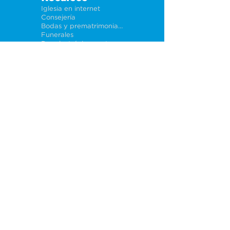
Iglesia en internet
Consejería
Bodas y prematrimoniales
Funerales
Dar electrónicamente
Conéctate
Tarjeta de conexión
Petición de oración
CF Academy
Caring For Miami
Acerca de
Nuestros líderes
Sedes
Política de privacidad
Oportunidades
Trabajos
Ayuda a iglesias
SITIO DE WEB EN INGLES