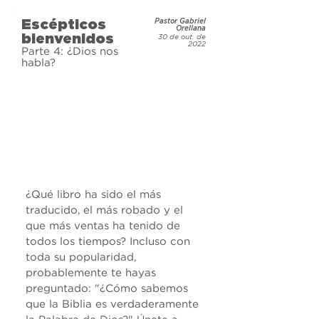
tú tienes estas preguntas y estás 
Escépticos
Pastor Gabriel
buscando respuestas. Únete a 
Orellana
bienvenidos
30 de out. de
nosotros y obtén respuestas a tus 
2022
Parte 4: ¿Dios nos
preguntas.
habla?
¿Qué libro ha sido el más 
traducido, el más robado y el 
que más ventas ha tenido de 
todos los tiempos? Incluso con 
toda su popularidad, 
probablemente te hayas 
preguntado: "¿Cómo sabemos 
que la Biblia es verdaderamente 