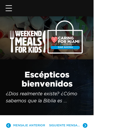
DAR AHORA
Escépticos
bienvenidos
¿Dios realmente existe? ¿Cómo 
sabemos que la Biblia es 
verdaderamente la Palabra de 
Dios? En nuestra cultura, es común 
e incluso alentado ser escéptico 
MENSAJE ANTERIOR
SIGUIENTE MENSAJE
acerca de las cosas de Dios. Tal vez 