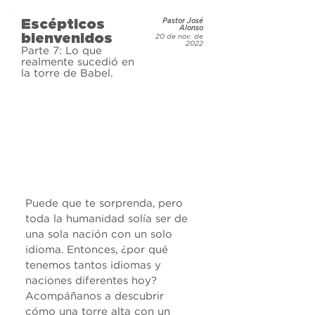
tú tienes estas preguntas y estás 
Escépticos
Pastor José
buscando respuestas. Únete a 
Alonso
bienvenidos
20 de nov. de
nosotros y obtén respuestas a tus 
2022
Parte 7: Lo que
preguntas.
realmente sucedió en
la torre de Babel.
Puede que te sorprenda, pero 
toda la humanidad solía ser de 
una sola nación con un solo 
idioma. Entonces, ¿por qué 
tenemos tantos idiomas y 
naciones diferentes hoy? 
Acompáñanos a descubrir 
cómo una torre alta con un 