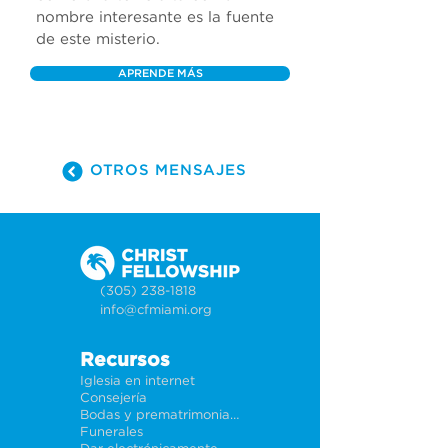
nombre interesante es la fuente 
de este misterio.
APRENDE MÁS
OTROS MENSAJES
(305) 238-1818
info@cfmiami.org
Recursos
Iglesia en internet
Consejería
Bodas y prematrimoniales
Funerales