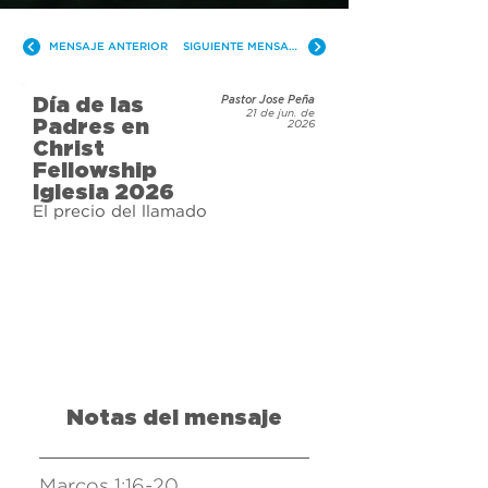
queremos celebrarlos este Día del 
Padre en Christ Fellowship Iglesia.
MENSAJE ANTERIOR
SIGUIENTE MENSAJE
Día de las
Pastor Jose Peña
21 de jun. de
Padres en
2026
Christ
Fellowship
Iglesia 2026
El precio del llamado
Notas del mensaje
Marcos 1:16-20