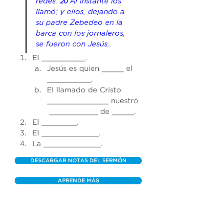
redes. 
Al instante los 
20 
llamó; y ellos, dejando a 
su padre Zebedeo en la 
barca con los jornaleros, 
se fueron con Jesús.
El __________. 
Jesús es quien _____ el 
__________. 
El llamado de Cristo 
______________ nuestro
 ___________ de _____. 
El ________. 
El _____________. 
La _____________.
DESCARGAR NOTAS DEL SERMÓN
APRENDE MÁS