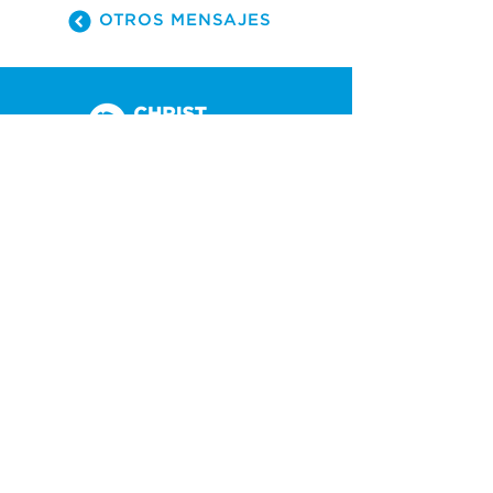
OTROS MENSAJES
(305) 238-1818
info@cfmiami.org
Recursos
Iglesia en internet
Consejería
Bodas y prematrimoniales
Funerales
Dar electrónicamente
Conéctate
Tarjeta de conexión
Petición de oración
CF Academy
Caring For Miami