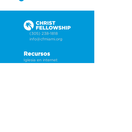
(305) 238-1818
info@cfmiami.org
Recursos
Iglesia en internet
Consejería
Bodas y prematrimoniales
Funerales
Dar electrónicamente
Conéctate
Tarjeta de conexión
Petición de oración
CF Academy
Caring For Miami
Acerca de