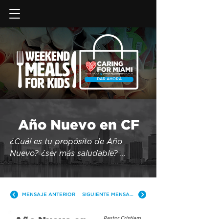
DAR AHORA
Año Nuevo en CF
¿Cuál es tu propósito de Año 
Nuevo? ¿ser más saludable? 
¿crecer en tu fe? ¿ser una mejor 
persona? El cambio real a menudo 
puede sentirse fuera de nuestro 
MENSAJE ANTERIOR
SIGUIENTE MENSAJE
alcance, incluso cuando hacemos 
todo lo posible. ¿Cómo deberíamos 
Pastor Cristiam