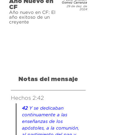
Año Nuevo en
responder cuando tenemos ganas 
Gomez Carranza
CF
29 de dez. de
de darnos por vencidos? Disfruta 
2024
Año nuevo en CF: El
de este mensaje para descubrir 
año exitoso de un
creyente
cómo podemos resolver ser 
hacedores donde realmente 
importa, en nuestra relación con 
Dios.
Notas del mensaje
Hechos 2:42
42 
Y se dedicaban 
continuamente a las 
enseñanzas de los 
apóstoles, a la comunión, 
al partimiento del pan y 